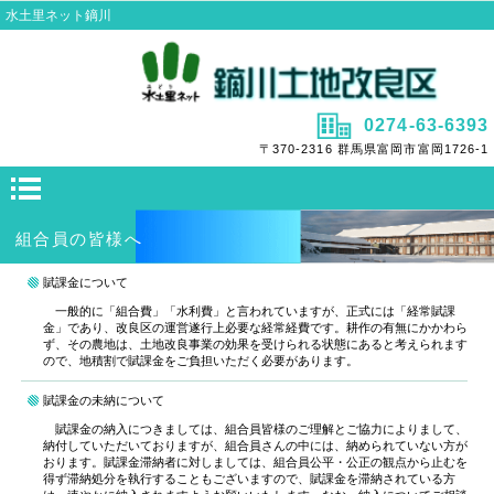
水土里ネット鏑川
0274-63-6393
〒370-2316 群馬県富岡市富岡1726-1
組合員の皆様へ
賦課金について
一般的に「組合費」「水利費」と言われていますが、正式には「経常賦課
金」であり、改良区の運営遂行上必要な経常経費です。耕作の有無にかかわら
ず、その農地は、土地改良事業の効果を受けられる状態にあると考えられます
ので、地積割で賦課金をご負担いただく必要があります。
賦課金の未納について
賦課金の納入につきましては、組合員皆様のご理解とご協力によりまして、
納付していただいておりますが、組合員さんの中には、納められていない方が
おります。賦課金滞納者に対しましては、組合員公平・公正の観点から止むを
得ず滞納処分を執行することもございますので、賦課金を滞納されている方