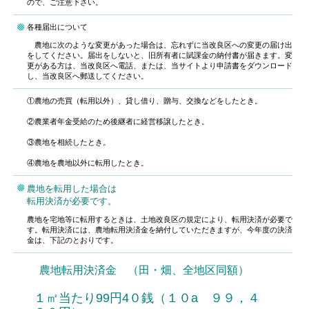
ので、ご注意下さい。
各種届出について
農地に次のような変更があった場合は、忘れずに当改良区への変更の届け出
をしてください。届出をしないと、旧所有者に賦課金の納付書が届きます。変
更がある方は、当改良区へ電話、または、当サイトより申請書をダウンロード
し、当改良区へ郵送してください。
①農地の売買（転用以外）、貸し借り、贈与、交換などをしたとき。
②農業者年金受給のため後継者に経営移譲したとき。
③農地を相続したとき。
④農地を農地以外に転用したとき。
農地を転用した場合は
転用決済が必要です。
農地を宅地等に転用するときは、土地改良区の規定により、転用決済が必要で
す。転用決済には、農地転用決済金を納付していただきますが、今年度の決済
金は、下記のとおりです。
農地転用決済金 （田・畑、全地区同額）
１㎡当たり99円4０銭（１０a ９９，４