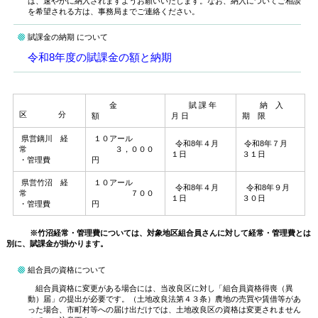
は、速やかに納入されますようお願いいたします。なお、納入についてご相談
を希望される方は、事務局までご連絡ください。
賦課金の納期 について
令和8年度の賦課金の額と納期
金
賦 課 年
納 入
区 分
額
月 日
期 限
県営鏑川 経
１０アール
令和8年４月
令和8年７月
常
３，０００
１日
３１日
・管理費
円
県営竹沼 経
１０アール
令和8年４月
令和8年９月
常
７００
１日
３０日
・管理費
円
※竹沼経常・管理費については、対象地区組合員さんに対して経常・管理費とは
別に、賦課金が掛かります。
組合員の資格について
組合員資格に変更がある場合には、当改良区に対し「組合員資格得喪（異
動）届」の提出が必要です。（土地改良法第４３条）農地の売買や賃借等があ
った場合、市町村等への届け出だけでは、土地改良区の資格は変更されません